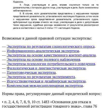
Возможные в данной правовой ситуации экспертизы:
—
Экспертиза по результатам социологического опроса
.
—
Информационно-аналитическая экспертиза
.
—
Экспертиза на основе качественного контент-анализа
.
—
Экспертиза на основе полевого наблюдения
.
—
Экспертиза психологии потребительского поведения
.
—
Филологическая и лингвистическая экспертиза
.
—
Патентоведческая экспертиза
.
—
Экспертиза по результатам эксперимента
.
—
Искусствоведческая и дизайнерская экспертиза
.
—
Комплексная междисциплинарная экспертиза
.
Нормы права, регулирующие данный юридический вопрос:
• п. 2, 4, 6, 7, 8, 9, 10 ст. 1483 «Основания для отказа в
государственной регистрации товарного знака», глава 76